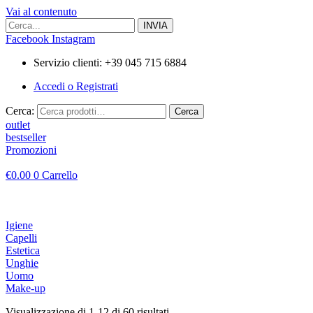
Vai al contenuto
Facebook
Instagram
Servizio clienti: +39 045 715 6884
Accedi o Registrati
Cerca:
Cerca
outlet
bestseller
Promozioni
€
0.00
0
Carrello
Igiene
Capelli
Estetica
Unghie
Uomo
Make-up
Visualizzazione di 1-12 di 60 risultati