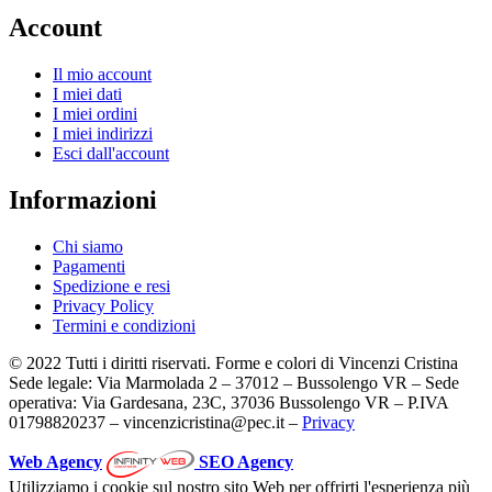
Account
Il mio account
I miei dati
I miei ordini
I miei indirizzi
Esci dall'account
Informazioni
Chi siamo
Pagamenti
Spedizione e resi
Privacy Policy
Termini e condizioni
© 2022 Tutti i diritti riservati. Forme e colori di Vincenzi Cristina
Sede legale: Via Marmolada 2 – 37012 – Bussolengo VR – Sede
operativa: Via Gardesana, 23C, 37036 Bussolengo VR – P.IVA
01798820237 – vincenzicristina@pec.it –
Privacy
Web Agency
SEO Agency
Utilizziamo i cookie sul nostro sito Web per offrirti l'esperienza più