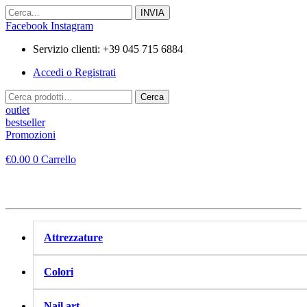
Vai
al
Facebook
Instagram
contenuto
Servizio clienti: +39 045 715 6884
Accedi o Registrati
Cerca:
Cerca
outlet
bestseller
Promozioni
€
0.00
0
Carrello
Attrezzature
Colori
Nail art