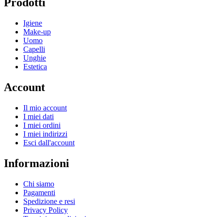
Prodotti
Igiene
Make-up
Uomo
Capelli
Unghie
Estetica
Account
Il mio account
I miei dati
I miei ordini
I miei indirizzi
Esci dall'account
Informazioni
Chi siamo
Pagamenti
Spedizione e resi
Privacy Policy