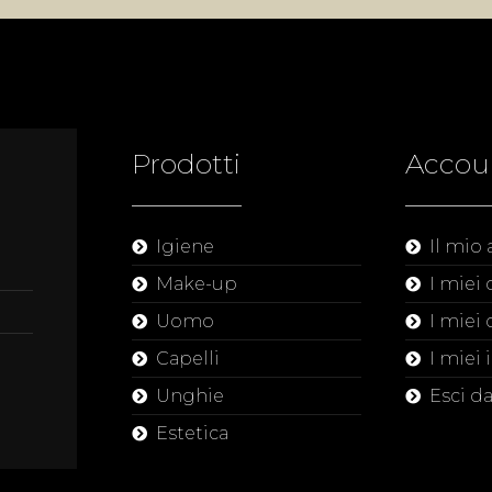
Prodotti
Accou
Igiene
Il mio
Make-up
I miei 
Uomo
I miei 
Capelli
I miei 
Unghie
Esci d
Estetica