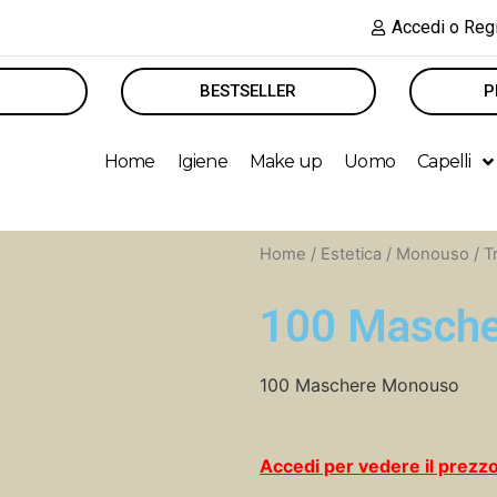
Accedi o Regi
BESTSELLER
P
Home
Igiene
Make up
Uomo
Capelli
Home
/
Estetica
/
Monouso
/
T
100 Masch
100 Maschere Monouso
Accedi per vedere il prezz