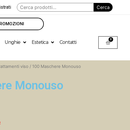
strati
Cerca
ROMOZIONI
0
Unghie
Estetica
Contatti
rattamenti viso
/ 100 Maschere Monouso
ere Monouso
o