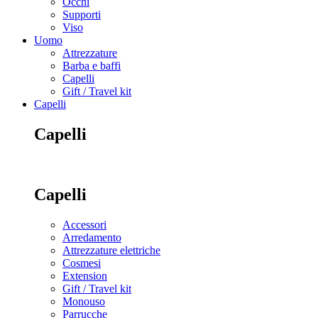
Occhi
Supporti
Viso
Uomo
Attrezzature
Barba e baffi
Capelli
Gift / Travel kit
Capelli
Capelli
Capelli
Accessori
Arredamento
Attrezzature elettriche
Cosmesi
Extension
Gift / Travel kit
Monouso
Parrucche