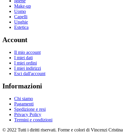
Igiene
Make-up
Uomo
Capelli
Unghie
Estetica
Account
Il mio account
I miei dati
I miei ordini
I miei indirizzi
Esci dall'account
Informazioni
Chi siamo
Pagamenti
Spedizione e resi
Privacy Policy
Termini e condizioni
© 2022 Tutti i diritti riservati. Forme e colori di Vincenzi Cristina