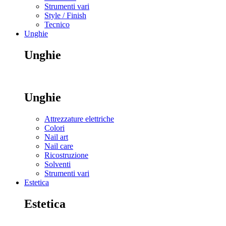
Strumenti vari
Style / Finish
Tecnico
Unghie
Unghie
Unghie
Attrezzature elettriche
Colori
Nail art
Nail care
Ricostruzione
Solventi
Strumenti vari
Estetica
Estetica