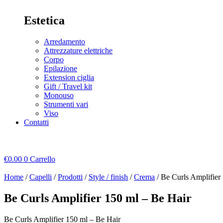
Estetica
Arredamento
Attrezzature elettriche
Corpo
Epilazione
Extension ciglia
Gift / Travel kit
Monouso
Strumenti vari
Viso
Contatti
€
0.00
0
Carrello
Home
/
Capelli
/
Prodotti
/
Style / finish
/
Crema
/ Be Curls Amplifier
Be Curls Amplifier 150 ml – Be Hair
Be Curls Amplifier 150 ml – Be Hair