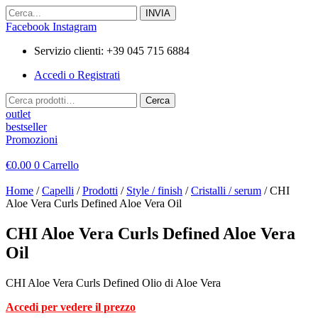
Vai
al
Facebook
Instagram
contenuto
Servizio clienti: +39 045 715 6884
Accedi o Registrati
Cerca:
Cerca
outlet
bestseller
Promozioni
€
0.00
0
Carrello
Home
/
Capelli
/
Prodotti
/
Style / finish
/
Cristalli / serum
/ CHI
Aloe Vera Curls Defined Aloe Vera Oil
CHI Aloe Vera Curls Defined Aloe Vera
Oil
CHI Aloe Vera Curls Defined Olio di Aloe Vera
Accedi per vedere il prezzo