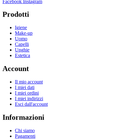
Facebook
Instagram
Prodotti
Igiene
Make-up
Uomo
Capelli
Unghie
Estetica
Account
Il mio account
I miei dati
I miei ordini
I miei indirizzi
Esci dall'account
Informazioni
Chi siamo
Pagamenti