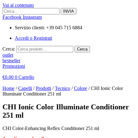
Vai al contenuto
Facebook
Instagram
Servizio clienti: +39 045 715 6884
Accedi o Registrati
Cerca:
Cerca
outlet
bestseller
Promozioni
€
0.00
0
Carrello
Home
/
Capelli
/
Prodotti
/
Tecnico
/
Colore
/ CHI Ionic Color
Illuminate Conditioner 251 ml
CHI Ionic Color Illuminate Conditioner
251 ml
CHI Color-Enhancing Reflex Conditioner 251 ml