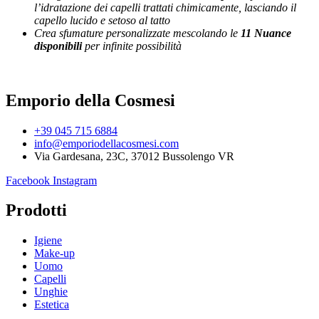
l’idratazione dei capelli trattati chimicamente, lasciando il
capello lucido e setoso al tatto
Crea sfumature personalizzate mescolando le
11 Nuance
disponibili
per infinite possibilità
Emporio della Cosmesi
+39 045 715 6884
info@emporiodellacosmesi.com
Via Gardesana, 23C, 37012 Bussolengo VR
Facebook
Instagram
Prodotti
Igiene
Make-up
Uomo
Capelli
Unghie
Estetica