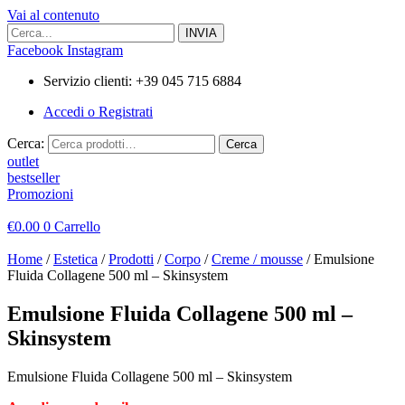
Vai al contenuto
Facebook
Instagram
Servizio clienti: +39 045 715 6884
Accedi o Registrati
Cerca:
Cerca
outlet
bestseller
Promozioni
€
0.00
0
Carrello
Home
/
Estetica
/
Prodotti
/
Corpo
/
Creme / mousse
/ Emulsione
Fluida Collagene 500 ml – Skinsystem
Emulsione Fluida Collagene 500 ml –
Skinsystem
Emulsione Fluida Collagene 500 ml – Skinsystem