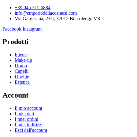
+39 045 715 6884
info@emporiodellacosmesi.com
Via Gardesana, 23C, 37012 Bussolengo VR
Facebook
Instagram
Prodotti
Igiene
Make-up
Uomo
Capelli
Unghie
Estetica
Account
Il mio account
I miei dati
I miei ordini
I miei indirizzi
Esci dall'account