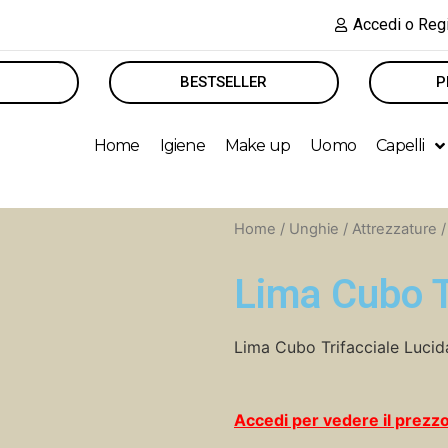
Accedi o Regi
BESTSELLER
P
Home
Igiene
Make up
Uomo
Capelli
Home
/
Unghie
/
Attrezzature
Lima Cubo T
Lima Cubo Trifacciale Lucid
Accedi per vedere il prezz