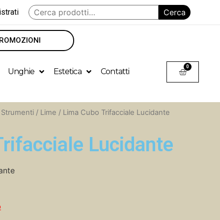
strati
Cerca
ROMOZIONI
0
Unghie
Estetica
Contatti
/
Strumenti
/
Lime
/ Lima Cubo Trifacciale Lucidante
rifacciale Lucidante
ante
o