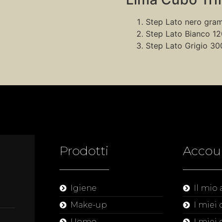
Step Lato nero gra
Step Lato Bianco 1
Step Lato Grigio 30
Prodotti
Accou
Igiene
Il mio
Make-up
I miei 
Uomo
I miei 