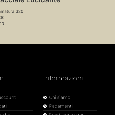
mmatura 320
200
00
nt
Informazioni
 account
Chi siamo
dati
Pagamenti
ordini
Spedizione e resi