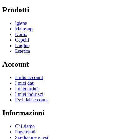
Prodotti
Igiene
Make-up
Uomo
Capelli
Unghie
Estetica
Account
Il mio account
I miei dati
I miei ordini
I miei indirizzi
Esci dall'account
Informazioni
Chi siamo
Pagamenti
Spedizione e resi