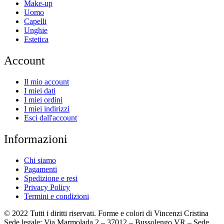
Make-up
Uomo
Capelli
Unghie
Estetica
Account
Il mio account
I miei dati
I miei ordini
I miei indirizzi
Esci dall'account
Informazioni
Chi siamo
Pagamenti
Spedizione e resi
Privacy Policy
Termini e condizioni
© 2022 Tutti i diritti riservati. Forme e colori di Vincenzi Cristina
Sede legale: Via Marmolada 2 – 37012 – Bussolengo VR – Sede