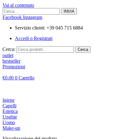
Vai al contenuto
Facebook
Instagram
Servizio clienti: +39 045 715 6884
Accedi o Registrati
Cerca:
Cerca
outlet
bestseller
Promozioni
€
0.00
0
Carrello
Igiene
Capelli
Estetica
Unghie
Uomo
Make-up
Visualizzazione del risultato