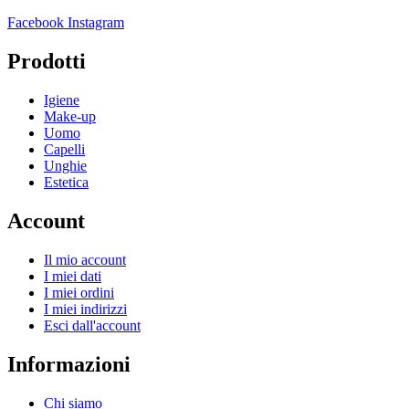
Facebook
Instagram
Prodotti
Igiene
Make-up
Uomo
Capelli
Unghie
Estetica
Account
Il mio account
I miei dati
I miei ordini
I miei indirizzi
Esci dall'account
Informazioni
Chi siamo