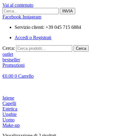
Vai al contenuto
Facebook
Instagram
Servizio clienti: +39 045 715 6884
Accedi o Registrati
Cerca:
Cerca
outlet
bestseller
Promozioni
€
0.00
0
Carrello
Igiene
Capelli
Estetica
Unghie
Uomo
Make-up
Visualizzazione di 2 risultati