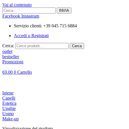
Vai al contenuto
Facebook
Instagram
Servizio clienti: +39 045 715 6884
Accedi o Registrati
Cerca:
Cerca
outlet
bestseller
Promozioni
€
0.00
0
Carrello
Igiene
Capelli
Estetica
Unghie
Uomo
Make-up
Visualizzazione del risultato