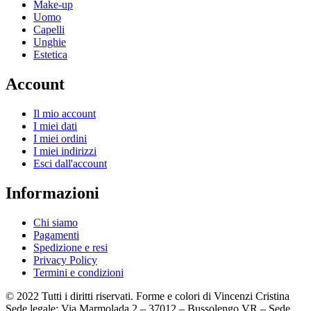
Make-up
Uomo
Capelli
Unghie
Estetica
Account
Il mio account
I miei dati
I miei ordini
I miei indirizzi
Esci dall'account
Informazioni
Chi siamo
Pagamenti
Spedizione e resi
Privacy Policy
Termini e condizioni
© 2022 Tutti i diritti riservati. Forme e colori di Vincenzi Cristina
Sede legale: Via Marmolada 2 – 37012 – Bussolengo VR – Sede