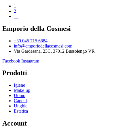
1
2
→
Emporio della Cosmesi
+39 045 715 6884
info@emporiodellacosmesi.com
Via Gardesana, 23C, 37012 Bussolengo VR
Facebook
Instagram
Prodotti
Igiene
Make-up
Uomo
Capelli
Unghie
Estetica
Account