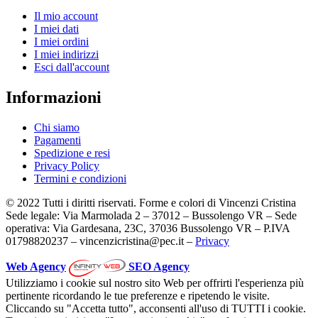
Il mio account
I miei dati
I miei ordini
I miei indirizzi
Esci dall'account
Informazioni
Chi siamo
Pagamenti
Spedizione e resi
Privacy Policy
Termini e condizioni
© 2022 Tutti i diritti riservati. Forme e colori di Vincenzi Cristina
Sede legale: Via Marmolada 2 – 37012 – Bussolengo VR – Sede
operativa: Via Gardesana, 23C, 37036 Bussolengo VR – P.IVA
01798820237 – vincenzicristina@pec.it –
Privacy
Web Agency
SEO Agency
Utilizziamo i cookie sul nostro sito Web per offrirti l'esperienza più
pertinente ricordando le tue preferenze e ripetendo le visite.
Cliccando su "Accetta tutto", acconsenti all'uso di TUTTI i cookie.