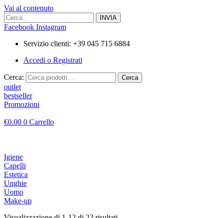
Vai al contenuto
Facebook
Instagram
Servizio clienti: +39 045 715 6884
Accedi o Registrati
Cerca:
Cerca
outlet
bestseller
Promozioni
€
0.00
0
Carrello
Igiene
Capelli
Estetica
Unghie
Uomo
Make-up
Visualizzazione di 1-12 di 22 risultati