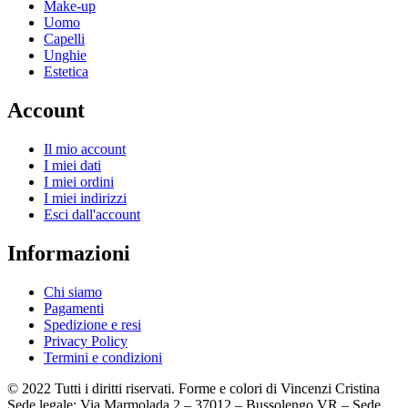
Make-up
Uomo
Capelli
Unghie
Estetica
Account
Il mio account
I miei dati
I miei ordini
I miei indirizzi
Esci dall'account
Informazioni
Chi siamo
Pagamenti
Spedizione e resi
Privacy Policy
Termini e condizioni
© 2022 Tutti i diritti riservati. Forme e colori di Vincenzi Cristina
Sede legale: Via Marmolada 2 – 37012 – Bussolengo VR – Sede