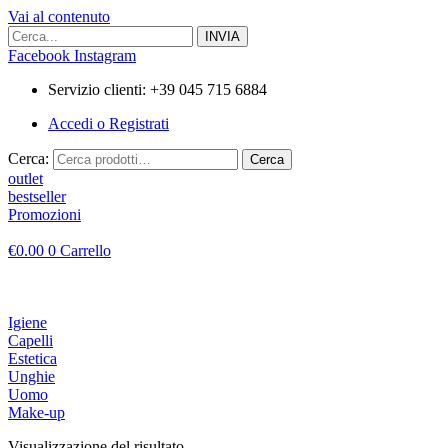
Vai al contenuto
Facebook
Instagram
Servizio clienti: +39 045 715 6884
Accedi o Registrati
Cerca:
Cerca
outlet
bestseller
Promozioni
€
0.00
0
Carrello
Igiene
Capelli
Estetica
Unghie
Uomo
Make-up
Visualizzazione del risultato