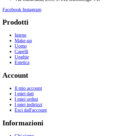
Facebook
Instagram
Prodotti
Igiene
Make-up
Uomo
Capelli
Unghie
Estetica
Account
Il mio account
I miei dati
I miei ordini
I miei indirizzi
Esci dall'account
Informazioni
Chi siamo