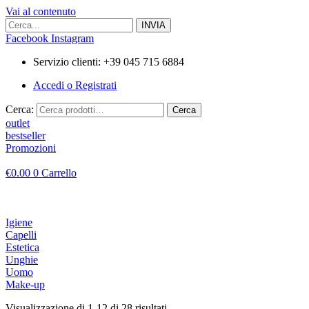
Vai al contenuto
Facebook
Instagram
Servizio clienti: +39 045 715 6884
Accedi o Registrati
Cerca:
Cerca
outlet
bestseller
Promozioni
€
0.00
0
Carrello
Igiene
Capelli
Estetica
Unghie
Uomo
Make-up
Visualizzazione di 1-12 di 28 risultati