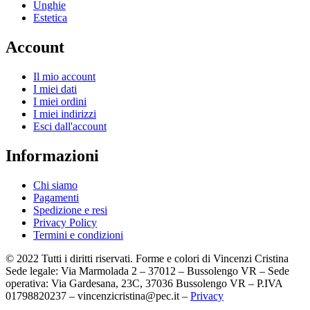
Unghie
Estetica
Account
Il mio account
I miei dati
I miei ordini
I miei indirizzi
Esci dall'account
Informazioni
Chi siamo
Pagamenti
Spedizione e resi
Privacy Policy
Termini e condizioni
© 2022 Tutti i diritti riservati. Forme e colori di Vincenzi Cristina
Sede legale: Via Marmolada 2 – 37012 – Bussolengo VR – Sede
operativa: Via Gardesana, 23C, 37036 Bussolengo VR – P.IVA
01798820237 – vincenzicristina@pec.it –
Privacy