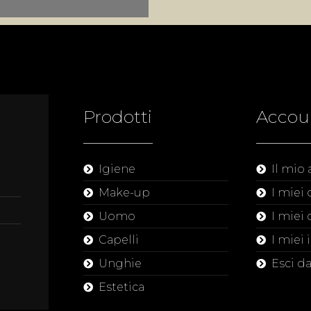
Prodotti
Accou
Igiene
Il mio
Make-up
I miei 
Uomo
I miei 
Capelli
I miei 
Unghie
Esci d
Estetica