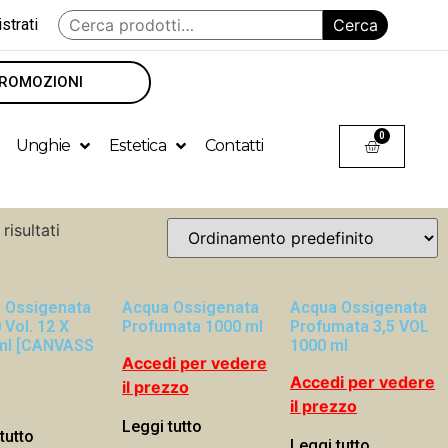
strati
Cerca
ROMOZIONI
0
Unghie
Estetica
Contatti
risultati
 Ossigenata
Acqua Ossigenata
Acqua Ossigenata
 Vol. 12 X
Profumata 1000 ml
Profumata 3,5 VOL
ml [CANVASS
1000 ml
Accedi per vedere
Accedi per vedere
il prezzo
il prezzo
Leggi tutto
tutto
Leggi tutto