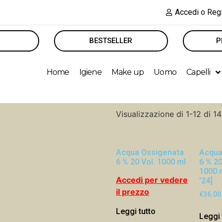
Accedi o Regi
BESTSELLER
P
Home
Igiene
Make up
Uomo
Capelli
Visualizzazione di 1-12 di 14 
Acqua Ossigenata
Acqua
6 % 20 Vol. 1000 ml
6 % 20
1000 
Accedi per vedere
’24]
il prezzo
€
36.00
Leggi tutto
Leggi 