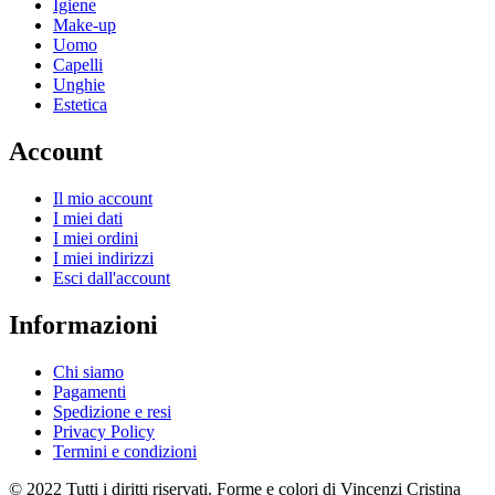
Igiene
Make-up
Uomo
Capelli
Unghie
Estetica
Account
Il mio account
I miei dati
I miei ordini
I miei indirizzi
Esci dall'account
Informazioni
Chi siamo
Pagamenti
Spedizione e resi
Privacy Policy
Termini e condizioni
© 2022 Tutti i diritti riservati. Forme e colori di Vincenzi Cristina