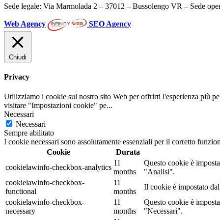
Sede legale: Via Marmolada 2 – 37012 – Bussolengo VR – Sede oper
Web Agency
SEO Agency
Chiudi
Privacy
Utilizziamo i cookie sul nostro sito Web per offrirti l'esperienza più p
visitare "Impostazioni cookie" pe
...
Necessari
Necessari
Sempre abilitato
I cookie necessari sono assolutamente essenziali per il corretto funzio
Cookie
Durata
11
Questo cookie è impostat
cookielawinfo-checkbox-analytics
months
"Analisi".
cookielawinfo-checkbox-
11
Il cookie è impostato da
functional
months
cookielawinfo-checkbox-
11
Questo cookie è impostat
necessary
months
"Necessari".