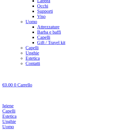
Labbra
Occhi
Supporti
Viso
Uomo
Attrezzature
Barba e baffi
Capelli
Gift / Travel kit
Capelli
Unghie
Estetica
Contatti
€
0.00
0
Carrello
Igiene
Capelli
Estetica
Unghie
Uomo