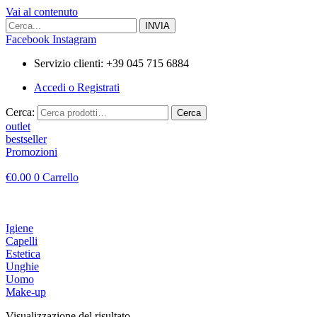
Vai al contenuto
Facebook
Instagram
Servizio clienti: +39 045 715 6884
Accedi o Registrati
Cerca:
Cerca
outlet
bestseller
Promozioni
€
0.00
0
Carrello
Igiene
Capelli
Estetica
Unghie
Uomo
Make-up
Visualizzazione del risultato