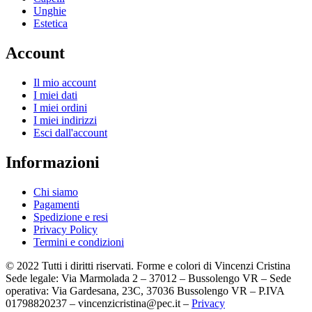
Unghie
Estetica
Account
Il mio account
I miei dati
I miei ordini
I miei indirizzi
Esci dall'account
Informazioni
Chi siamo
Pagamenti
Spedizione e resi
Privacy Policy
Termini e condizioni
© 2022 Tutti i diritti riservati. Forme e colori di Vincenzi Cristina
Sede legale: Via Marmolada 2 – 37012 – Bussolengo VR – Sede
operativa: Via Gardesana, 23C, 37036 Bussolengo VR – P.IVA
01798820237 – vincenzicristina@pec.it –
Privacy