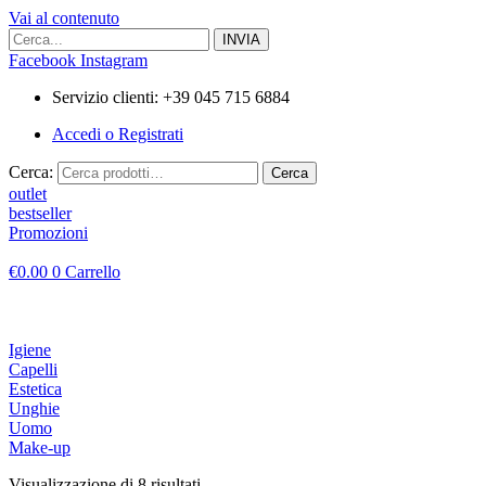
Vai al contenuto
Facebook
Instagram
Servizio clienti: +39 045 715 6884
Accedi o Registrati
Cerca:
Cerca
outlet
bestseller
Promozioni
€
0.00
0
Carrello
Igiene
Capelli
Estetica
Unghie
Uomo
Make-up
Visualizzazione di 8 risultati