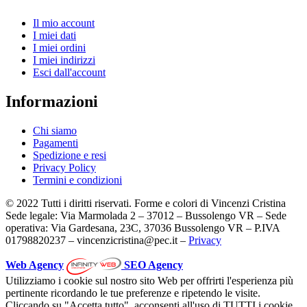
Il mio account
I miei dati
I miei ordini
I miei indirizzi
Esci dall'account
Informazioni
Chi siamo
Pagamenti
Spedizione e resi
Privacy Policy
Termini e condizioni
© 2022 Tutti i diritti riservati. Forme e colori di Vincenzi Cristina
Sede legale: Via Marmolada 2 – 37012 – Bussolengo VR – Sede
operativa: Via Gardesana, 23C, 37036 Bussolengo VR – P.IVA
01798820237 – vincenzicristina@pec.it –
Privacy
Web Agency
SEO Agency
Utilizziamo i cookie sul nostro sito Web per offrirti l'esperienza più
pertinente ricordando le tue preferenze e ripetendo le visite.
Cliccando su "Accetta tutto", acconsenti all'uso di TUTTI i cookie.