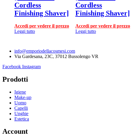
Cordless
Cordless
Finishing Shaver]
Finishing Shaver]
Accedi per vedere il prezzo
Accedi per vedere il prezzo
Leggi tutto
Leggi tutto
info@emporiodellacosmesi.com
Via Gardesana, 23C, 37012 Bussolengo VR
Facebook
Instagram
Prodotti
Igiene
Make-up
Uomo
Capelli
Unghie
Estetica
Account