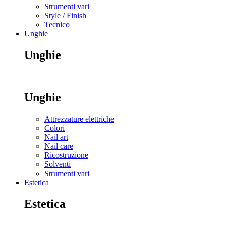
Strumenti vari
Style / Finish
Tecnico
Unghie
Unghie
Unghie
Attrezzature elettriche
Colori
Nail art
Nail care
Ricostruzione
Solventi
Strumenti vari
Estetica
Estetica