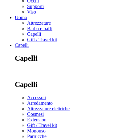
Occhi
Supporti
Viso
Uomo
Attrezzature
Barba e baffi
Capelli
Gift / Travel kit
Capelli
Capelli
Capelli
Accessori
Arredamento
Attrezzature elettriche
Cosmesi
Extension
Gift / Travel kit
Monouso
Parrucche