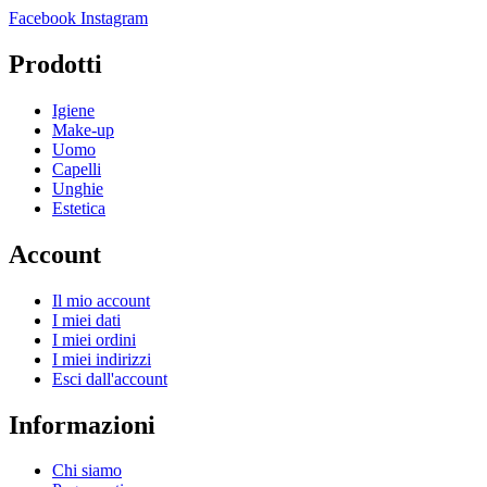
Facebook
Instagram
Prodotti
Igiene
Make-up
Uomo
Capelli
Unghie
Estetica
Account
Il mio account
I miei dati
I miei ordini
I miei indirizzi
Esci dall'account
Informazioni
Chi siamo