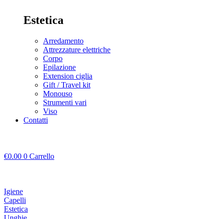
Estetica
Arredamento
Attrezzature elettriche
Corpo
Epilazione
Extension ciglia
Gift / Travel kit
Monouso
Strumenti vari
Viso
Contatti
€
0.00
0
Carrello
Igiene
Capelli
Estetica
Unghie