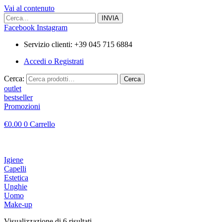
Vai al contenuto
Facebook
Instagram
Servizio clienti: +39 045 715 6884
Accedi o Registrati
Cerca:
Cerca
outlet
bestseller
Promozioni
€
0.00
0
Carrello
Igiene
Capelli
Estetica
Unghie
Uomo
Make-up
Visualizzazione di 6 risultati