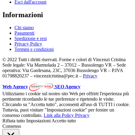
Esci dall'account
Informazioni
Chi siamo
Pagamenti
Spedizione e resi
Privacy Policy
Termini e condizioni
© 2022 Tutti i diritti riservati. Forme e colori di Vincenzi Cristina
Sede legale: Via Marmolada 2 – 37012 – Bussolengo VR – Sede
operativa: Via Gardesana, 23C, 37036 Bussolengo VR – P.IVA
01798820237 – vincenzicristina@pec.it –
Privacy
Web Agency
SEO Agency
Utilizziamo i cookie sul nostro sito Web per offrirti l'esperienza più
pertinente ricordando le tue preferenze e ripetendo le visite.
Cliccando su "Accetta tutto", acconsenti all'uso di TUTTI i cookie.
Tuttavia, puoi visitare "Impostazioni cookie" per fornire un
consenso controllato.
Link alla Policy Privacy
Rifiuta tutto
Impostazioni
Accetto tutto
Consenso