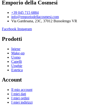
Emporio della Cosmesi
+39 045 715 6884
info@emporiodellacosmesi.com
Via Gardesana, 23C, 37012 Bussolengo VR
Facebook
Instagram
Prodotti
Igiene
Make-up
Uomo
Capelli
Unghie
Estetica
Account
Il mio account
I miei dati
I miei ordini
I miei indirizzi