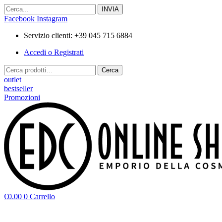
Vai
al
Facebook
Instagram
contenuto
Servizio clienti: +39 045 715 6884
Accedi o Registrati
Cerca:
Cerca
outlet
bestseller
Promozioni
€
0.00
0
Carrello