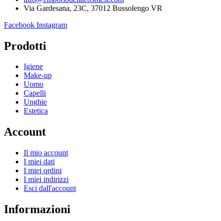
Via Gardesana, 23C, 37012 Bussolengo VR
Facebook
Instagram
Prodotti
Igiene
Make-up
Uomo
Capelli
Unghie
Estetica
Account
Il mio account
I miei dati
I miei ordini
I miei indirizzi
Esci dall'account
Informazioni