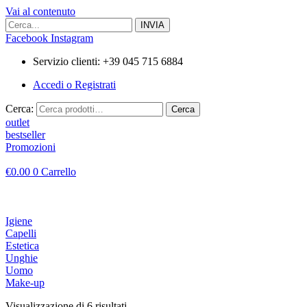
Vai al contenuto
Facebook
Instagram
Servizio clienti: +39 045 715 6884
Accedi o Registrati
Cerca:
Cerca
outlet
bestseller
Promozioni
€
0.00
0
Carrello
Igiene
Capelli
Estetica
Unghie
Uomo
Make-up
Visualizzazione di 6 risultati