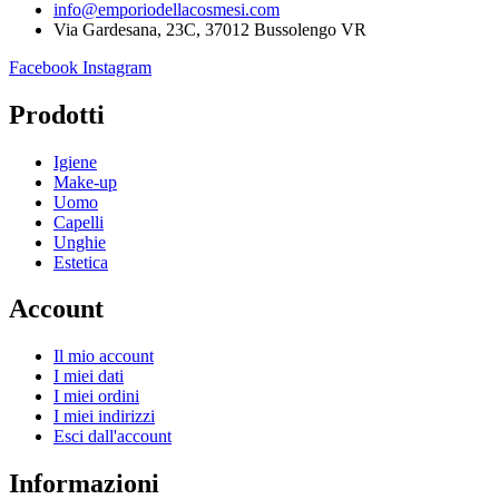
info@emporiodellacosmesi.com
Via Gardesana, 23C, 37012 Bussolengo VR
Facebook
Instagram
Prodotti
Igiene
Make-up
Uomo
Capelli
Unghie
Estetica
Account
Il mio account
I miei dati
I miei ordini
I miei indirizzi
Esci dall'account
Informazioni