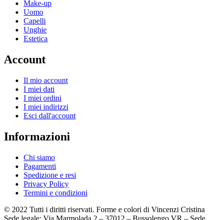
Make-up
Uomo
Capelli
Unghie
Estetica
Account
Il mio account
I miei dati
I miei ordini
I miei indirizzi
Esci dall'account
Informazioni
Chi siamo
Pagamenti
Spedizione e resi
Privacy Policy
Termini e condizioni
© 2022 Tutti i diritti riservati. Forme e colori di Vincenzi Cristina
Sede legale: Via Marmolada 2 – 37012 – Bussolengo VR – Sede