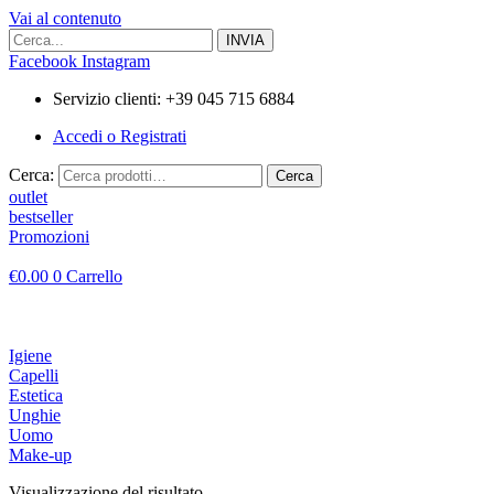
Vai al contenuto
Facebook
Instagram
Servizio clienti: +39 045 715 6884
Accedi o Registrati
Cerca:
Cerca
outlet
bestseller
Promozioni
€
0.00
0
Carrello
Igiene
Capelli
Estetica
Unghie
Uomo
Make-up
Visualizzazione del risultato