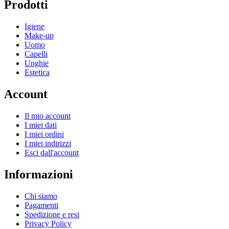
Prodotti
Igiene
Make-up
Uomo
Capelli
Unghie
Estetica
Account
Il mio account
I miei dati
I miei ordini
I miei indirizzi
Esci dall'account
Informazioni
Chi siamo
Pagamenti
Spedizione e resi
Privacy Policy