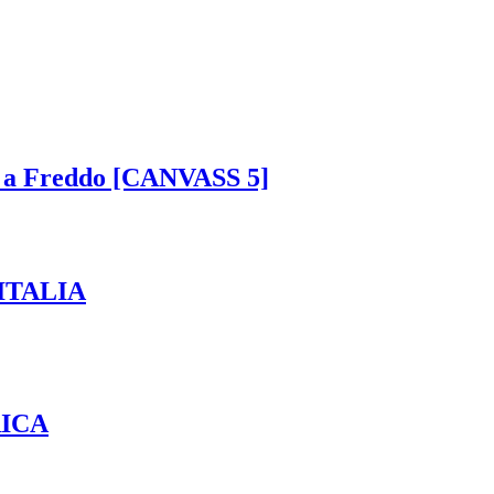
o a Freddo [CANVASS 5]
NITALIA
RICA