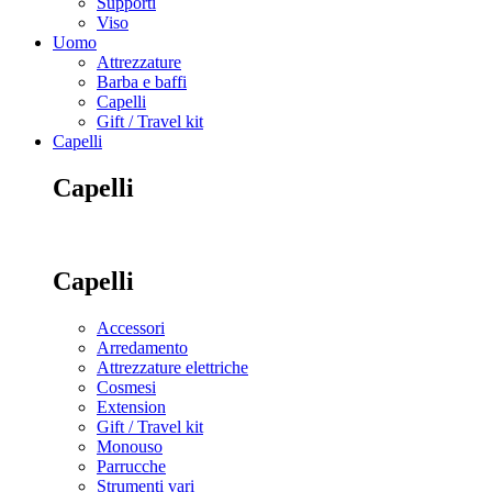
Supporti
Viso
Uomo
Attrezzature
Barba e baffi
Capelli
Gift / Travel kit
Capelli
Capelli
Capelli
Accessori
Arredamento
Attrezzature elettriche
Cosmesi
Extension
Gift / Travel kit
Monouso
Parrucche
Strumenti vari