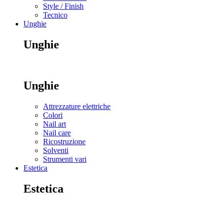
Style / Finish
Tecnico
Unghie
Unghie
Unghie
Attrezzature elettriche
Colori
Nail art
Nail care
Ricostruzione
Solventi
Strumenti vari
Estetica
Estetica