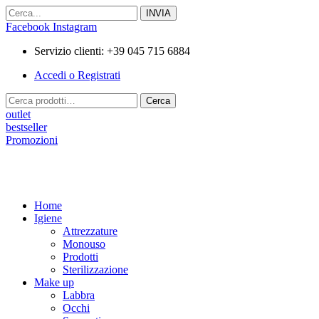
Vai
al
Facebook
Instagram
contenuto
Servizio clienti: +39 045 715 6884
Accedi o Registrati
Cerca:
Cerca
outlet
bestseller
Promozioni
Home
Igiene
Attrezzature
Monouso
Prodotti
Sterilizzazione
Make up
Labbra
Occhi