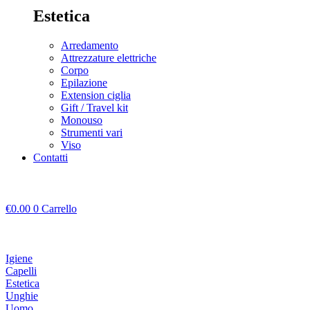
Estetica
Arredamento
Attrezzature elettriche
Corpo
Epilazione
Extension ciglia
Gift / Travel kit
Monouso
Strumenti vari
Viso
Contatti
€
0.00
0
Carrello
Igiene
Capelli
Estetica
Unghie
Uomo