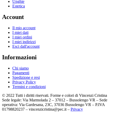
Unghie
Estetica
Account
Il mio account
I miei dati
I miei ordini
I miei indirizzi
Esci dall'account
Informazioni
Chi siamo
Pagamenti
Spedizione e resi
Privacy Policy
Termini e condizioni
© 2022 Tutti i diritti riservati. Forme e colori di Vincenzi Cristina
Sede legale: Via Marmolada 2 – 37012 – Bussolengo VR – Sede
operativa: Via Gardesana, 23C, 37036 Bussolengo VR – P.IVA
01798820237 – vincenzicristina@pec.it –
Privacy