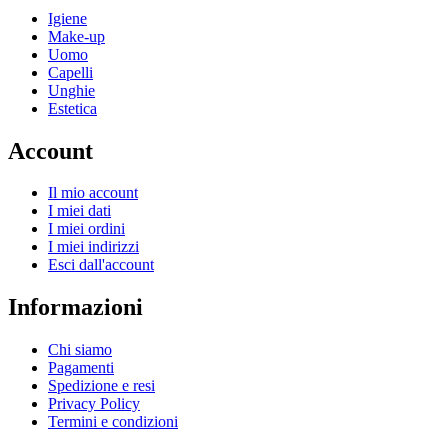
Igiene
Make-up
Uomo
Capelli
Unghie
Estetica
Account
Il mio account
I miei dati
I miei ordini
I miei indirizzi
Esci dall'account
Informazioni
Chi siamo
Pagamenti
Spedizione e resi
Privacy Policy
Termini e condizioni