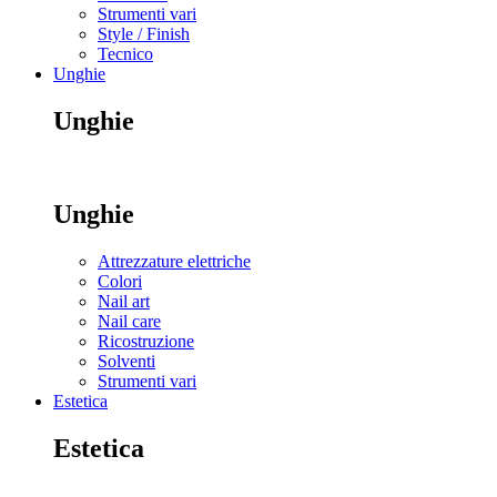
Strumenti vari
Style / Finish
Tecnico
Unghie
Unghie
Unghie
Attrezzature elettriche
Colori
Nail art
Nail care
Ricostruzione
Solventi
Strumenti vari
Estetica
Estetica