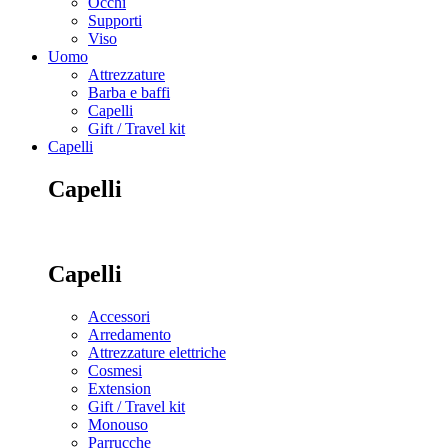
Occhi
Supporti
Viso
Uomo
Attrezzature
Barba e baffi
Capelli
Gift / Travel kit
Capelli
Capelli
Capelli
Accessori
Arredamento
Attrezzature elettriche
Cosmesi
Extension
Gift / Travel kit
Monouso
Parrucche