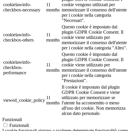
cookielawinfo-
11
cookie vengono utilizzati per
checkbox-necessary
months
memorizzare il consenso dell'utente
per i cookie nella categoria
"Necessari".
Questo cookie è impostato dal
plugin GDPR Cookie Consent. Il
cookielawinfo-
11
cookie viene utilizzato per
checkbox-others
months
memorizzare il consenso dell'utente
per i cookie nella categoria "Altro".
Questo cookie è impostato dal
plugin GDPR Cookie Consent. Il
cookielawinfo-
11
cookie viene utilizzato per
checkbox-
months
memorizzare il consenso dell'utente
performance
per i cookie nella categoria
"Prestazioni".
Il cookie è impostato dal plugin
GDPR Cookie Consent e viene
11
utilizzato per memorizzare se
viewed_cookie_policy
months
l'utente ha acconsentito o meno
all'uso dei cookie. Non memorizza
alcun dato personale.
Funzionali
Funzionali
I cookie funzionali aiutano a svolgere determinate funzionalità come