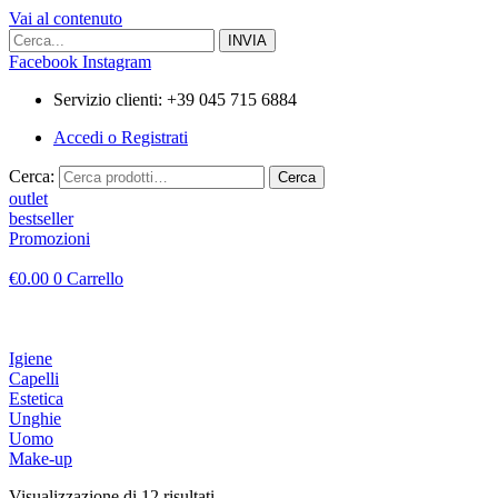
Vai al contenuto
Facebook
Instagram
Servizio clienti: +39 045 715 6884
Accedi o Registrati
Cerca:
Cerca
outlet
bestseller
Promozioni
€
0.00
0
Carrello
Igiene
Capelli
Estetica
Unghie
Uomo
Make-up
Visualizzazione di 12 risultati