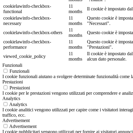
cookielawinfo-checkbox-
11
Il cookie è impostato da
functional
months
cookielawinfo-checkbox-
11
Questo cookie è impostat
necessary
months
"Necessari".
11
cookielawinfo-checkbox-others
Questo cookie è impostat
months
cookielawinfo-checkbox-
11
Questo cookie è impostat
performance
months
"Prestazioni".
11
Il cookie è impostato d
viewed_cookie_policy
months
alcun dato personale.
Funzionali
Funzionali
I cookie funzionali aiutano a svolgere determinate funzionalità come la 
Prestazioni
Prestazioni
I cookie per le prestazioni vengono utilizzati per comprendere e analizz
Analytics
Analytics
I cookie analitici vengono utilizzati per capire come i visitatori inter
traffico, ecc.
Advertisement
Advertisement
I cookie pubblicitari vengono utilizzati per fornire ai visitatori annun