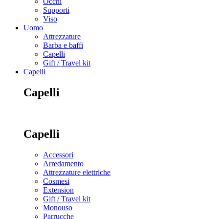
Occhi
Supporti
Viso
Uomo
Attrezzature
Barba e baffi
Capelli
Gift / Travel kit
Capelli
Capelli
Capelli
Accessori
Arredamento
Attrezzature elettriche
Cosmesi
Extension
Gift / Travel kit
Monouso
Parrucche