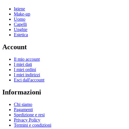
Igiene
Make-up
Uomo
Capelli
Unghie
Estetica
Account
Il mio account
I miei dati
I miei ordini
I miei indirizzi
Esci dall'account
Informazioni
Chi siamo
Pagamenti
Spedizione e resi
Privacy Policy
Termini e condizioni