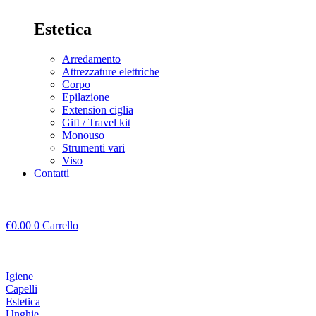
Estetica
Arredamento
Attrezzature elettriche
Corpo
Epilazione
Extension ciglia
Gift / Travel kit
Monouso
Strumenti vari
Viso
Contatti
€
0.00
0
Carrello
Igiene
Capelli
Estetica
Unghie