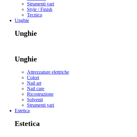
Strumenti vari
Style / Finish
Tecnico
Unghie
Unghie
Unghie
Attrezzature elettriche
Colori
Nail art
Nail care
Ricostruzione
Solventi
Strumenti vari
Estetica
Estetica