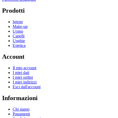
Prodotti
Igiene
Make-up
Uomo
Capelli
Unghie
Estetica
Account
Il mio account
I miei dati
I miei ordini
I miei indirizzi
Esci dall'account
Informazioni
Chi siamo
Pagamenti