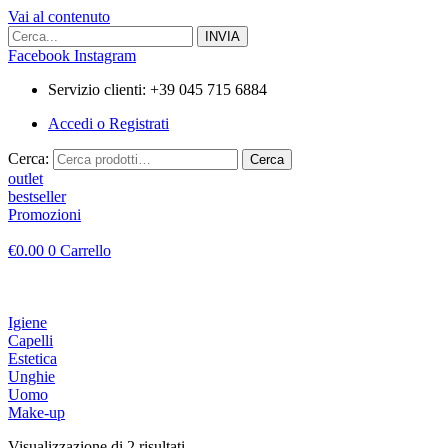
Vai al contenuto
Facebook
Instagram
Servizio clienti: +39 045 715 6884
Accedi o Registrati
Cerca:
Cerca
outlet
bestseller
Promozioni
€
0.00
0
Carrello
Igiene
Capelli
Estetica
Unghie
Uomo
Make-up
Visualizzazione di 2 risultati