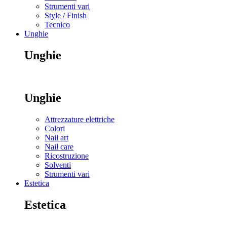
Strumenti vari
Style / Finish
Tecnico
Unghie
Unghie
Unghie
Attrezzature elettriche
Colori
Nail art
Nail care
Ricostruzione
Solventi
Strumenti vari
Estetica
Estetica