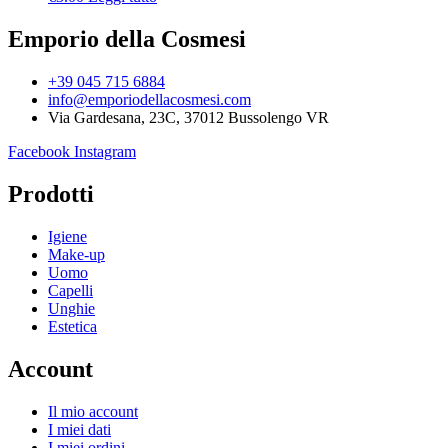
Emporio della Cosmesi
+39 045 715 6884
info@emporiodellacosmesi.com
Via Gardesana, 23C, 37012 Bussolengo VR
Facebook
Instagram
Prodotti
Igiene
Make-up
Uomo
Capelli
Unghie
Estetica
Account
Il mio account
I miei dati
I miei ordini