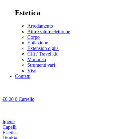
Estetica
Arredamento
Attrezzature elettriche
Corpo
Epilazione
Extension ciglia
Gift / Travel kit
Monouso
Strumenti vari
Viso
Contatti
€
0.00
0
Carrello
Igiene
Capelli
Estetica
Unghie