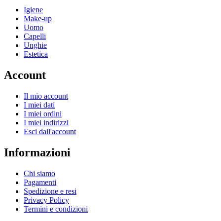
Igiene
Make-up
Uomo
Capelli
Unghie
Estetica
Account
Il mio account
I miei dati
I miei ordini
I miei indirizzi
Esci dall'account
Informazioni
Chi siamo
Pagamenti
Spedizione e resi
Privacy Policy
Termini e condizioni