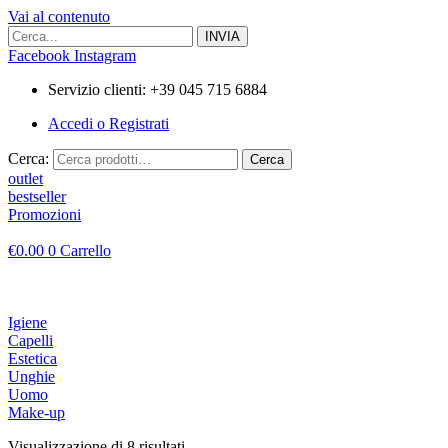
Vai al contenuto
Facebook
Instagram
Servizio clienti: +39 045 715 6884
Accedi o Registrati
Cerca:
Cerca
outlet
bestseller
Promozioni
€
0.00
0
Carrello
Igiene
Capelli
Estetica
Unghie
Uomo
Make-up
Visualizzazione di 8 risultati