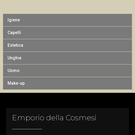
Igiene
Capelli
Estetica
Unghie
Uomo
Make-up
Emporio della Cosmesi