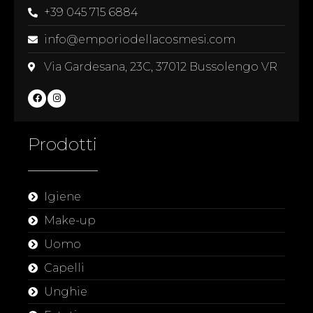
+39 045 715 6884
info@emporiodellacosmesi.com
Via Gardesana, 23C, 37012 Bussolengo VR
Prodotti
Igiene
Make-up
Uomo
Capelli
Unghie