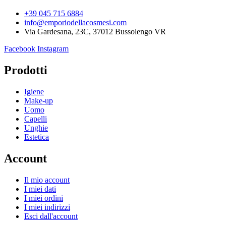
+39 045 715 6884
info@emporiodellacosmesi.com
Via Gardesana, 23C, 37012 Bussolengo VR
Facebook
Instagram
Prodotti
Igiene
Make-up
Uomo
Capelli
Unghie
Estetica
Account
Il mio account
I miei dati
I miei ordini
I miei indirizzi
Esci dall'account