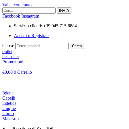
Vai al contenuto
Facebook
Instagram
Servizio clienti: +39 045 715 6884
Accedi o Registrati
Cerca:
Cerca
outlet
bestseller
Promozioni
€
0.00
0
Carrello
Igiene
Capelli
Estetica
Unghie
Uomo
Make-up
Visualizzazione di 8 risultati