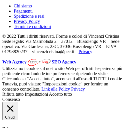
Chi siamo
Pagamenti
Spedizione e resi
Privacy Policy
Termini e condizioni
© 2022 Tutti i diritti riservati. Forme e colori di Vincenzi Cristina
Sede legale: Via Marmolada 2 – 37012 – Bussolengo VR – Sede
operativa: Via Gardesana, 23C, 37036 Bussolengo VR – P.IVA
01798820237 – vincenzicristina@pec.it –
Privacy
Web Agency
SEO Agency
Utilizziamo i cookie sul nostro sito Web per offrirti l'esperienza più
pertinente ricordando le tue preferenze e ripetendo le visite.
Cliccando su "Accetta tutto", acconsenti all'uso di TUTTI i cookie.
Tuttavia, puoi visitare "Impostazioni cookie" per fornire un
consenso controllato.
Link alla Policy Privacy
Rifiuta tutto
Impostazioni
Accetto tutto
Consenso
Chiudi