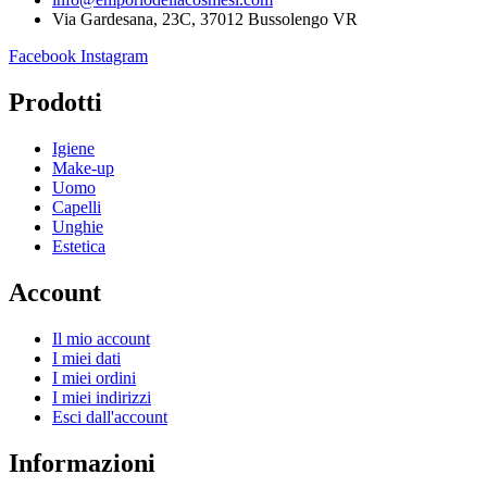
Via Gardesana, 23C, 37012 Bussolengo VR
Facebook
Instagram
Prodotti
Igiene
Make-up
Uomo
Capelli
Unghie
Estetica
Account
Il mio account
I miei dati
I miei ordini
I miei indirizzi
Esci dall'account
Informazioni