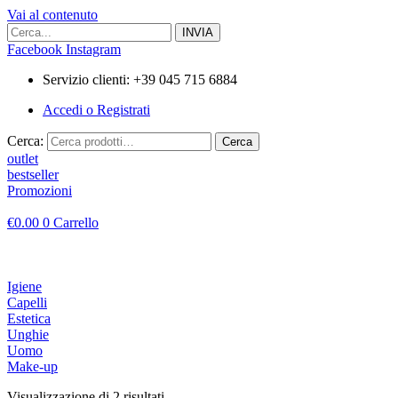
Vai al contenuto
Facebook
Instagram
Servizio clienti: +39 045 715 6884
Accedi o Registrati
Cerca:
Cerca
outlet
bestseller
Promozioni
€
0.00
0
Carrello
Igiene
Capelli
Estetica
Unghie
Uomo
Make-up
Visualizzazione di 2 risultati