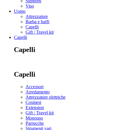
Supporti
Viso
Uomo
Attrezzature
Barba e baffi
Capelli
Gift / Travel kit
Capelli
Capelli
Capelli
Accessori
Arredamento
Attrezzature elettriche
Cosmesi
Extension
Gift / Travel kit
Monouso
Parrucche
Strumenti vari