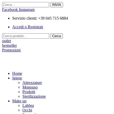
Vai
al
Facebook
Instagram
contenuto
Servizio clienti: +39 045 715 6884
Accedi o Registrati
Cerca:
Cerca
outlet
bestseller
Promozioni
Home
Igiene
Attrezzature
Monouso
Prodotti
Sterilizzazione
Make up
Labbra
Occhi