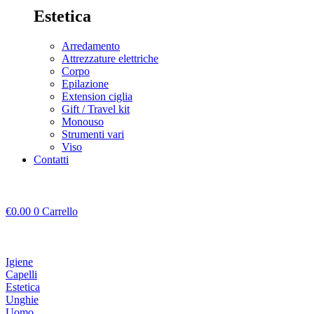
Estetica
Arredamento
Attrezzature elettriche
Corpo
Epilazione
Extension ciglia
Gift / Travel kit
Monouso
Strumenti vari
Viso
Contatti
€
0.00
0
Carrello
Igiene
Capelli
Estetica
Unghie
Uomo