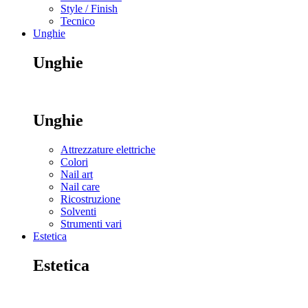
Style / Finish
Tecnico
Unghie
Unghie
Unghie
Attrezzature elettriche
Colori
Nail art
Nail care
Ricostruzione
Solventi
Strumenti vari
Estetica
Estetica