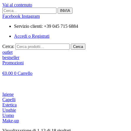
Vai al contenuto
Facebook
Instagram
Servizio clienti: +39 045 715 6884
Accedi o Registrati
Cerca:
Cerca
outlet
bestseller
Promozioni
€
0.00
0
Carrello
Igiene
Capelli
Estetica
Unghie
Uomo
Make-up
Visualizzazione di 1-12 di 18 risultati