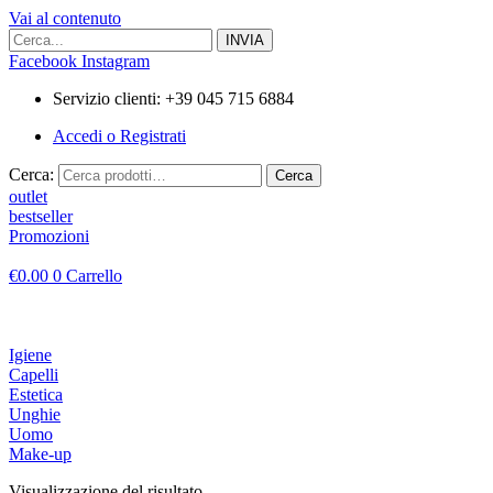
Vai al contenuto
Facebook
Instagram
Servizio clienti: +39 045 715 6884
Accedi o Registrati
Cerca:
Cerca
outlet
bestseller
Promozioni
€
0.00
0
Carrello
Igiene
Capelli
Estetica
Unghie
Uomo
Make-up
Visualizzazione del risultato