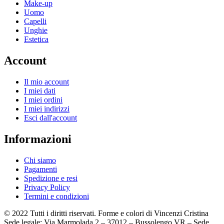
Make-up
Uomo
Capelli
Unghie
Estetica
Account
Il mio account
I miei dati
I miei ordini
I miei indirizzi
Esci dall'account
Informazioni
Chi siamo
Pagamenti
Spedizione e resi
Privacy Policy
Termini e condizioni
© 2022 Tutti i diritti riservati. Forme e colori di Vincenzi Cristina
Sede legale: Via Marmolada 2 – 37012 – Bussolengo VR – Sede