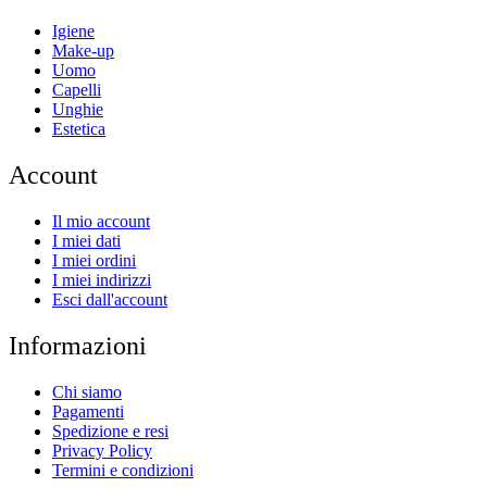
Igiene
Make-up
Uomo
Capelli
Unghie
Estetica
Account
Il mio account
I miei dati
I miei ordini
I miei indirizzi
Esci dall'account
Informazioni
Chi siamo
Pagamenti
Spedizione e resi
Privacy Policy
Termini e condizioni