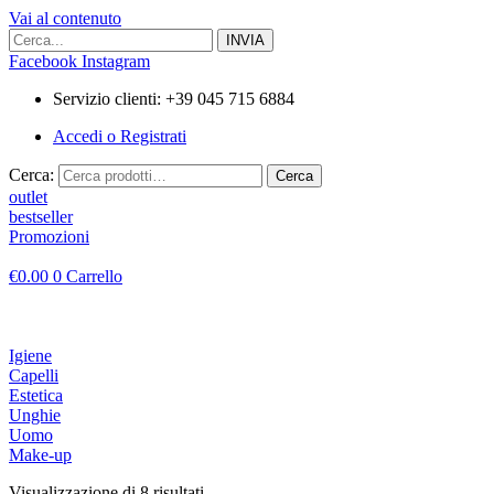
Vai al contenuto
Facebook
Instagram
Servizio clienti: +39 045 715 6884
Accedi o Registrati
Cerca:
Cerca
outlet
bestseller
Promozioni
€
0.00
0
Carrello
Igiene
Capelli
Estetica
Unghie
Uomo
Make-up
Visualizzazione di 8 risultati