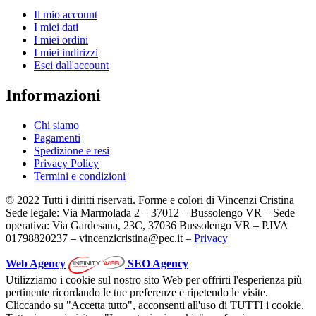
Il mio account
I miei dati
I miei ordini
I miei indirizzi
Esci dall'account
Informazioni
Chi siamo
Pagamenti
Spedizione e resi
Privacy Policy
Termini e condizioni
© 2022 Tutti i diritti riservati. Forme e colori di Vincenzi Cristina
Sede legale: Via Marmolada 2 – 37012 – Bussolengo VR – Sede
operativa: Via Gardesana, 23C, 37036 Bussolengo VR – P.IVA
01798820237 – vincenzicristina@pec.it –
Privacy
Web Agency
SEO Agency
Utilizziamo i cookie sul nostro sito Web per offrirti l'esperienza più
pertinente ricordando le tue preferenze e ripetendo le visite.
Cliccando su "Accetta tutto", acconsenti all'uso di TUTTI i cookie.