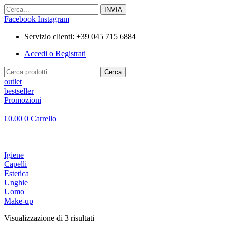
Vai
al
Facebook
Instagram
contenuto
Servizio clienti: +39 045 715 6884
Accedi o Registrati
Cerca:
Cerca
outlet
bestseller
Promozioni
€
0.00
0
Carrello
Igiene
Capelli
Estetica
Unghie
Uomo
Make-up
Visualizzazione di 3 risultati