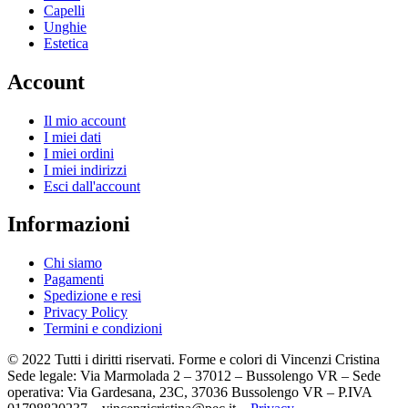
Capelli
Unghie
Estetica
Account
Il mio account
I miei dati
I miei ordini
I miei indirizzi
Esci dall'account
Informazioni
Chi siamo
Pagamenti
Spedizione e resi
Privacy Policy
Termini e condizioni
© 2022 Tutti i diritti riservati. Forme e colori di Vincenzi Cristina
Sede legale: Via Marmolada 2 – 37012 – Bussolengo VR – Sede
operativa: Via Gardesana, 23C, 37036 Bussolengo VR – P.IVA