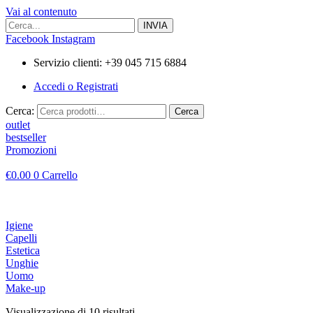
Vai al contenuto
Facebook
Instagram
Servizio clienti: +39 045 715 6884
Accedi o Registrati
Cerca:
Cerca
outlet
bestseller
Promozioni
€
0.00
0
Carrello
Igiene
Capelli
Estetica
Unghie
Uomo
Make-up
Visualizzazione di 10 risultati