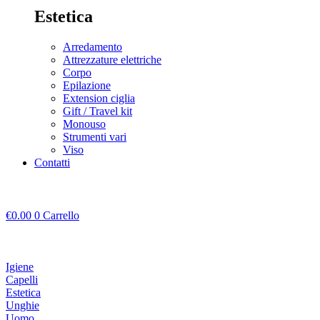
Estetica
Arredamento
Attrezzature elettriche
Corpo
Epilazione
Extension ciglia
Gift / Travel kit
Monouso
Strumenti vari
Viso
Contatti
€
0.00
0
Carrello
Igiene
Capelli
Estetica
Unghie
Uomo