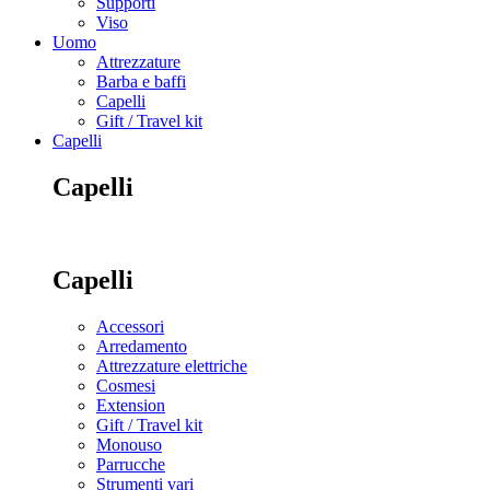
Supporti
Viso
Uomo
Attrezzature
Barba e baffi
Capelli
Gift / Travel kit
Capelli
Capelli
Capelli
Accessori
Arredamento
Attrezzature elettriche
Cosmesi
Extension
Gift / Travel kit
Monouso
Parrucche
Strumenti vari