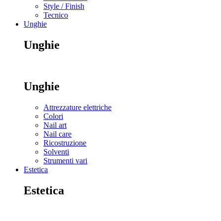
Style / Finish
Tecnico
Unghie
Unghie
Unghie
Attrezzature elettriche
Colori
Nail art
Nail care
Ricostruzione
Solventi
Strumenti vari
Estetica
Estetica