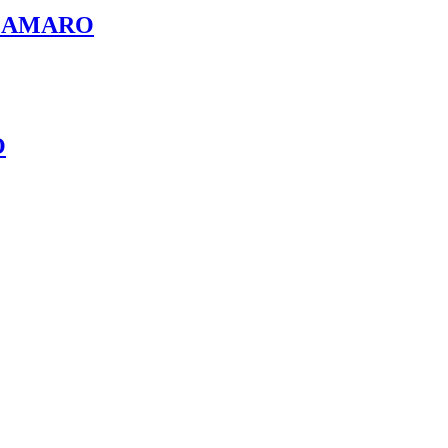
 – AMARO
O