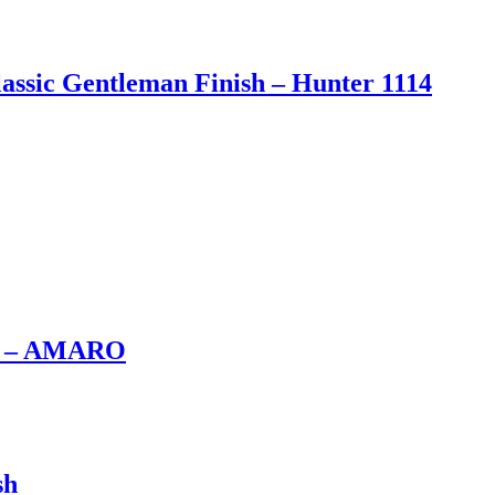
lassic Gentleman Finish – Hunter 1114
 ml – AMARO
sh