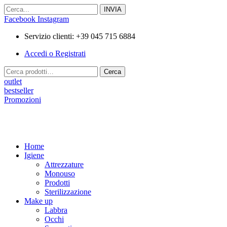
Vai
al
Facebook
Instagram
contenuto
Servizio clienti: +39 045 715 6884
Accedi o Registrati
Cerca:
Cerca
outlet
bestseller
Promozioni
Home
Igiene
Attrezzature
Monouso
Prodotti
Sterilizzazione
Make up
Labbra
Occhi