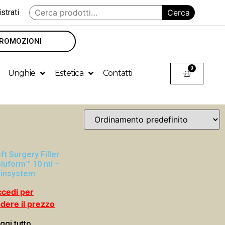
strati
Cerca
ROMOZIONI
0
Unghie
Estetica
Contatti
ft Surgery Filler
luform™ 10 ml –
insystem
cedi per
dere il prezzo
ggi tutto