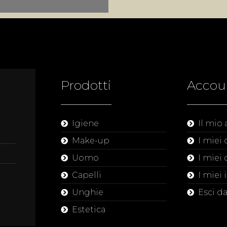
Prodotti
Accou
Igiene
Il mio
Make-up
I miei 
Uomo
I miei 
Capelli
I miei 
Unghie
Esci d
Estetica