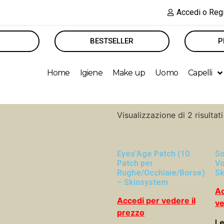
Accedi o Regi
BESTSELLER
P
Home
Igiene
Make up
Uomo
Capelli
Visualizzazione di 2 risultati
Eyes’Age Patch (10
So
Patch per
Vo
Rughe/Occhiaie/Borse)
Sk
– Skinsystem
Ac
Accedi per vedere il
ve
prezzo
Le