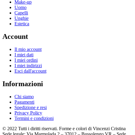
Make-up
Uomo
Capelli
Unghie
Estetica
Account
Il mio account
I miei dati
I miei ordini
I miei indirizzi
Esci dall'account
Informazioni
Chi siamo
Pagamenti
Spedizione e resi
Privacy Policy
Termini e condizioni
© 2022 Tutti i diritti riservati. Forme e colori di Vincenzi Cristina
Sede legale: Via Marmolada 2 – 37012 – Bussolengo VR – Sede