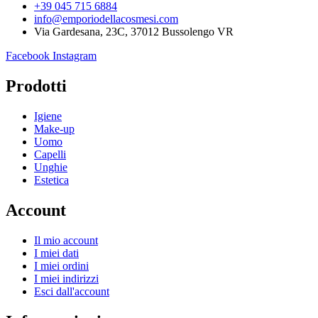
+39 045 715 6884
info@emporiodellacosmesi.com
Via Gardesana, 23C, 37012 Bussolengo VR
Facebook
Instagram
Prodotti
Igiene
Make-up
Uomo
Capelli
Unghie
Estetica
Account
Il mio account
I miei dati
I miei ordini
I miei indirizzi
Esci dall'account