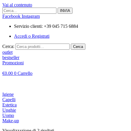
Vai al contenuto
Facebook
Instagram
Servizio clienti: +39 045 715 6884
Accedi o Registrati
Cerca:
Cerca
outlet
bestseller
Promozioni
€
0.00
0
Carrello
Igiene
Capelli
Estetica
Unghie
Uomo
Make-up
Visualizzazione di 2 risultati