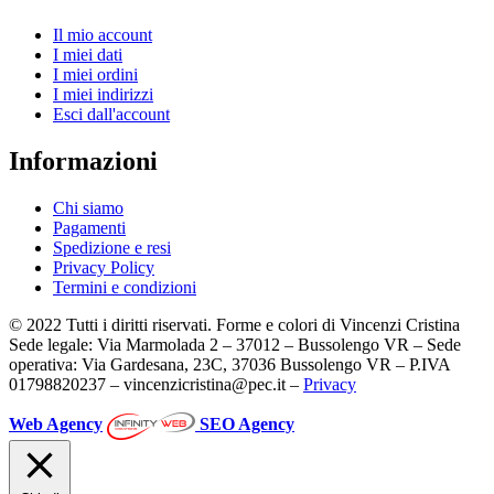
Il mio account
I miei dati
I miei ordini
I miei indirizzi
Esci dall'account
Informazioni
Chi siamo
Pagamenti
Spedizione e resi
Privacy Policy
Termini e condizioni
© 2022 Tutti i diritti riservati. Forme e colori di Vincenzi Cristina
Sede legale: Via Marmolada 2 – 37012 – Bussolengo VR – Sede
operativa: Via Gardesana, 23C, 37036 Bussolengo VR – P.IVA
01798820237 – vincenzicristina@pec.it –
Privacy
Web Agency
SEO Agency