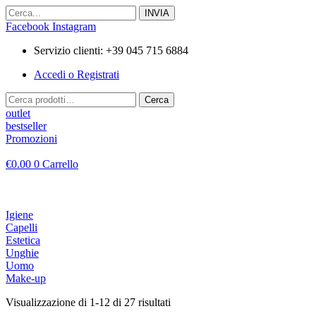
Vai
al
Facebook
Instagram
contenuto
Servizio clienti: +39 045 715 6884
Accedi o Registrati
Cerca:
Cerca
outlet
bestseller
Promozioni
€
0.00
0
Carrello
Igiene
Capelli
Estetica
Unghie
Uomo
Make-up
Visualizzazione di 1-12 di 27 risultati