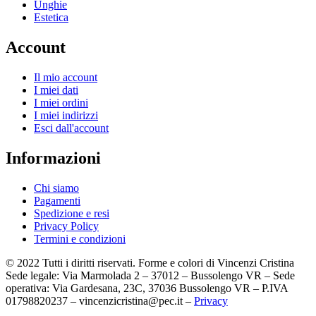
Unghie
Estetica
Account
Il mio account
I miei dati
I miei ordini
I miei indirizzi
Esci dall'account
Informazioni
Chi siamo
Pagamenti
Spedizione e resi
Privacy Policy
Termini e condizioni
© 2022 Tutti i diritti riservati. Forme e colori di Vincenzi Cristina
Sede legale: Via Marmolada 2 – 37012 – Bussolengo VR – Sede
operativa: Via Gardesana, 23C, 37036 Bussolengo VR – P.IVA
01798820237 – vincenzicristina@pec.it –
Privacy