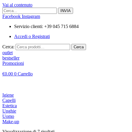
Vai al contenuto
Facebook
Instagram
Servizio clienti: +39 045 715 6884
Accedi o Registrati
Cerca:
Cerca
outlet
bestseller
Promozioni
€
0.00
0
Carrello
Igiene
Capelli
Estetica
Unghie
Uomo
Make-up
Visualizzazione di 7 risultati