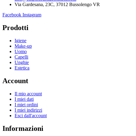
Via Gardesana, 23C, 37012 Bussolengo VR
Facebook
Instagram
Prodotti
Igiene
Make-up
Uomo
Capelli
Unghie
Estetica
Account
Il mio account
I miei dati
I miei ordini
I miei indirizzi
Esci dall'account
Informazioni