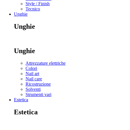
Style / Finish
Tecnico
Unghie
Unghie
Unghie
Attrezzature elettriche
Colori
Nail art
Nail care
Ricostruzione
Solventi
Strumenti vari
Estetica
Estetica