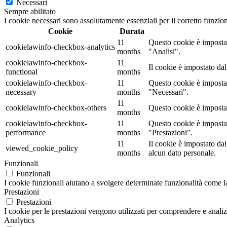
Necessari
Sempre abilitato
I cookie necessari sono assolutamente essenziali per il corretto funzio
Cookie
Durata
11
Questo cookie è impostat
cookielawinfo-checkbox-analytics
months
"Analisi".
cookielawinfo-checkbox-
11
Il cookie è impostato da
functional
months
cookielawinfo-checkbox-
11
Questo cookie è impostat
necessary
months
"Necessari".
11
cookielawinfo-checkbox-others
Questo cookie è impostat
months
cookielawinfo-checkbox-
11
Questo cookie è impostat
performance
months
"Prestazioni".
11
Il cookie è impostato d
viewed_cookie_policy
months
alcun dato personale.
Funzionali
Funzionali
I cookie funzionali aiutano a svolgere determinate funzionalità come la 
Prestazioni
Prestazioni
I cookie per le prestazioni vengono utilizzati per comprendere e analizz
Analytics