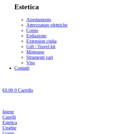
Estetica
Arredamento
Attrezzature elettriche
Corpo
Epilazione
Extension ciglia
Gift / Travel kit
Monouso
Strumenti vari
Viso
Contatti
€
0.00
0
Carrello
Igiene
Capelli
Estetica
Unghie
Uomo