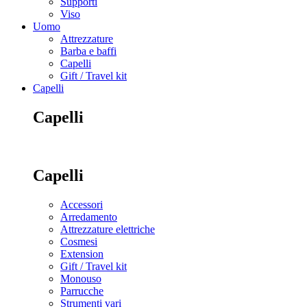
Supporti
Viso
Uomo
Attrezzature
Barba e baffi
Capelli
Gift / Travel kit
Capelli
Capelli
Capelli
Accessori
Arredamento
Attrezzature elettriche
Cosmesi
Extension
Gift / Travel kit
Monouso
Parrucche
Strumenti vari