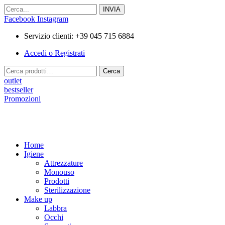
Vai
al
Facebook
Instagram
contenuto
Servizio clienti: +39 045 715 6884
Accedi o Registrati
Cerca:
Cerca
outlet
bestseller
Promozioni
Home
Igiene
Attrezzature
Monouso
Prodotti
Sterilizzazione
Make up
Labbra
Occhi